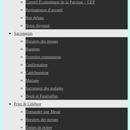
Conseil Economique de la Paroisse – CEP
Permanences d’accueil
Nos églises
Notre doyenné
Sacrements
Horaires des messes
Baptême
Première communion
Confirmation
Catéchuménat
Mariage
Sacrement des malades
Deuil et Funérailles
Prier & Célébrer
Demander une Messe
Horaires des messes
Temps de prière