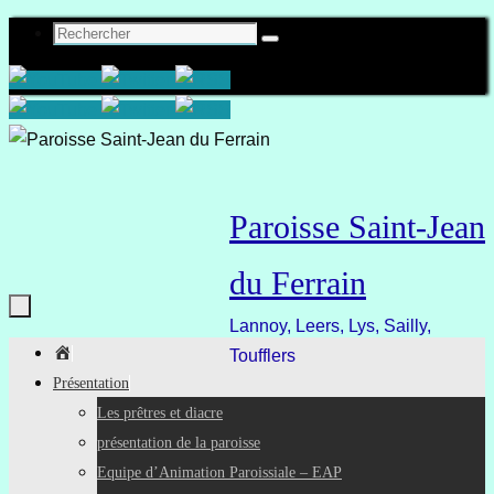
Passer
Recherche
Rechercher
au
pour
contenu
:
Paroisse Saint-Jean
du Ferrain
Lannoy, Leers, Lys, Sailly,
Accueil
Passer
Toufflers
au
Présentation
contenu
Les prêtres et diacre
présentation de la paroisse
Equipe d’Animation Paroissiale – EAP